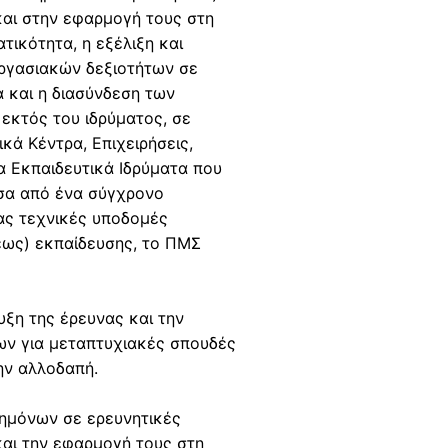
)
και στην εφαρμογή τους στη
γ
τικότητα, η εξέλιξη και
ι
εργασιακών δεξιοτήτων σε
α
 και η διασύνδεση των
τ
εκτός του ιδρύματος, σε
ο
ικά Κέντρα, Επιχειρήσεις,
α
α Εκπαιδευτικά Ιδρύματα που
κ
σα από ένα σύγχρονο
α
ας τεχνικές υποδομές
δ
εως) εκπαίδευσης, το ΠΜΣ
η
μ
α
ξη της έρευνας και την
ϊ
ων για μεταπτυχιακές σπουδές
κ
ην αλλοδαπή.
ό
έ
ημόνων σε ερευνητικές
τ
και την εφαρμογή τους στη