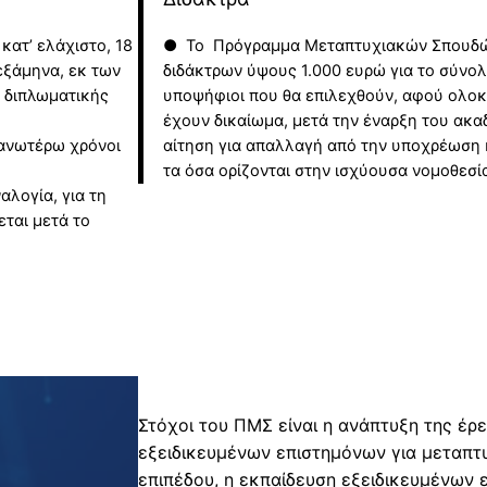
ν
τ
κατ’ ελάχιστο, 18
● Το Πρόγραμμα Μεταπτυχιακών Σπουδών 
ω
 εξάμηνα, εκ των
διδάκτρων ύψους 1.000 ευρώ για το σύνολο
ν
ς διπλωματικής
υποψήφιοι που θα επιλεχθούν, αφού ολο
φ
έχουν δικαίωμα, μετά την έναρξη του ακα
ο
 ανωτέρω χρόνοι
αίτηση για απαλλαγή από την υποχρέωση
ι
τα όσα ορίζονται στην ισχύουσα νομοθεσί
τ
αλογία, για τη
εται μετά το
η
τ
ώ
ν
/
-
τ
ρ
Στόχοι του ΠΜΣ είναι η ανάπτυξη της έρε
ι
εξειδικευμένων επιστημόνων για μεταπτ
ώ
επιπέδου, η εκπαίδευση εξειδικευμένων 