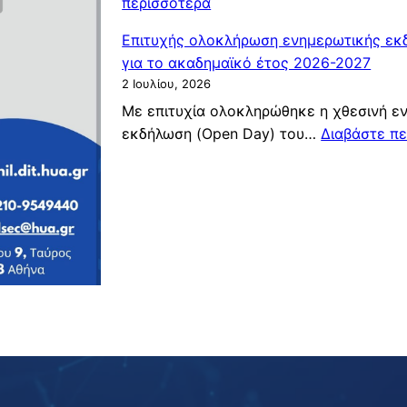
:
περισσότερα
Α
Επιτυχής ολοκλήρωση ενημερωτικής εκ
ν
για το ακαδημαϊκό έτος 2026-2027
α
2 Ιουλίου, 2026
κ
Με επιτυχία ολοκληρώθηκε η χθεσινή ε
ο
εκδήλωση (Open Day) του…
Διαβάστε π
ί
ν
ω
σ
η
ε
π
ι
λ
ο
γ
ή