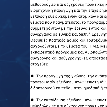
ν
μεθοδολογίες και σύγχρονες πρακτικές 
γ
βιομηχανική παραγωγή και την επιχειρημα
ι
βελτίωση εξειδικευμένων ατομικών και 
α
θέματα που πραγματεύεται το πρόγραμμα
τ
συμμετεχόντων με την έρευνα εντός και 
ο
συνεργασία με εθνικά και διεθνή Ερευνητ
α
Θεσμικές Κρατικές Δομές και Τριτοβάθμι
κ
ασχολούνται με τα θέματα του Π.Μ.Σ Μέ
α
εκπαιδευτικό πρόγραμμα και Αξιοποιώντ
δ
σύγχρονης και ασύγχρονης (εξ αποστάσ
η
στοχεύει:
μ
α
● Την προαγωγή της γνώσης, την ανάπτυ
ϊ
προετοιμασία εξειδικευμένων επιστημόν
κ
διδακτορικού επιπέδου στην ημεδαπή ή τ
ό
έ
● Την εκπαίδευση εξειδικευμένων επιστ
τ
μεθοδολογίες και σύγχρονες πρακτικές 