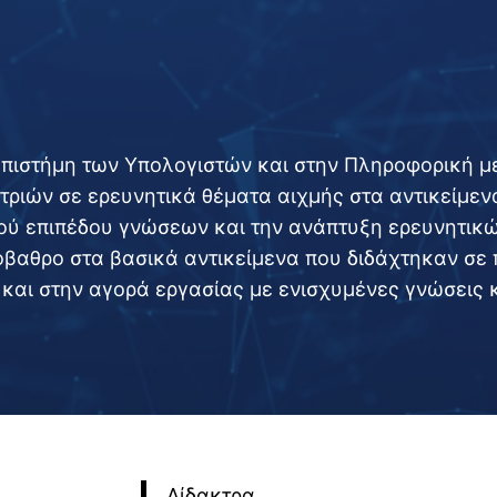
ς
/
κ
α
τ
ά
 Επιστήμη των Υπολογιστών και στην Πληροφορική μ
τ
τριών σε ερευνητικά θέματα αιχμής στα αντικείμεν
α
ξ
ύ επιπέδου γνώσεων και την ανάπτυξη ερευνητικώ
η
πόβαθρο στα βασικά αντικείμενα που διδάχτηκαν σε
ς
 και στην αγορά εργασίας με ενισχυμένες γνώσεις κ
ε
π
ι
τ
υ
χ
ό
Δίδακτρα