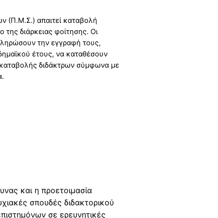
ε
(Π.Μ.Σ.) απαιτεί καταβολή
κ
 της διάρκειας φοίτησης. Οι
δ
κληρώσουν την εγγραφή τους,
ή
δημαϊκού έτους, να καταθέσουν
λ
 καταβολής διδάκτρων σύμφωνα με
ω
α.
σ
η
ς
(
O
p
e
n
D
υνας και η προετοιμασία
a
υχιακές σπουδές διδακτορικού
y
επιστημόνων σε ερευνητικές