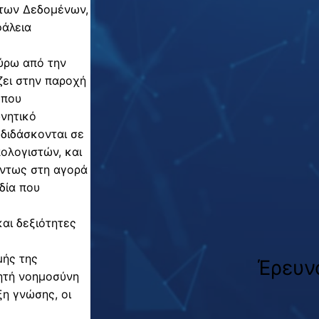
α
 των Δεδομένων,
ι
φάλεια
τ
ή
ύρω από την
σ
ζει στην παροχή
ε
 που
ω
υνητικό
ν
διδάσκονται σε
)
ολογιστών, και
όντως στη αγορά
δία που
αι δεξιότητες
μής της
Έρευν
ητή νοημοσύνη
ξη γνώσης, οι