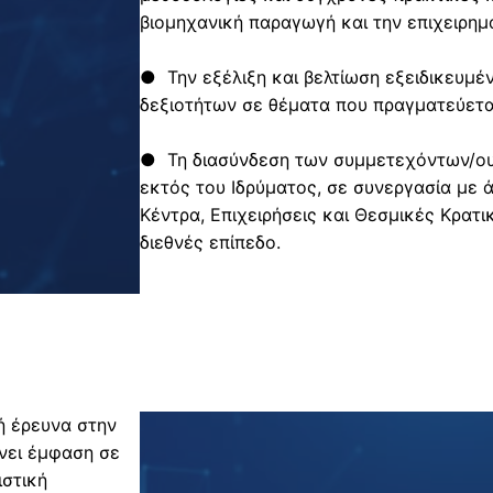
ο
βιομηχανική παραγωγή και την επιχειρημ
ς
2
● Την εξέλιξη και βελτίωση εξειδικευμ
0
δεξιοτήτων σε θέματα που πραγματεύετα
2
6
● Τη διασύνδεση των συμμετεχόντων/ου
-
εκτός του Ιδρύματος, σε συνεργασία με 
2
Κέντρα, Επιχειρήσεις και Θεσμικές Κρατι
7
διεθνές επίπεδο.
(
α
΄
κ
ύ
κ
λ
ή έρευνα στην
ο
νει έμφαση σε
ς
ιστική