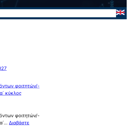
φοιτητή
Διοίκηση
Ανακοινώσεις
Πληροφορίες
027
όντων φοιτητών/-
(α΄ κύκλος
όντων φοιτητών/-
(α΄…
Διαβάστε