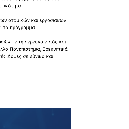
ο
ατικότητα.
ς
2
ένων ατομικών και εργασιακών
0
ι το πρόγραμμα.
2
6
σών με την έρευνα εντός και
-
άλλα Πανεπιστήμια, Ερευνητικά
2
κές Δομές σε εθνικό και
0
2
7